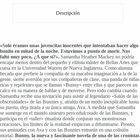
Descripción
«Solo éramos unas jovencitas inocentes que intentaban hacer algo
bonito en mitad de la noche. Estuvimos a punto de morir. Nos
faltó muy poco, ¿A que sí?».
Samantha Heather Mackey no podría
encajar menos dentro del pequeño y elitista máster de Bellas Artes que
cursa en la Universidad Warren de Nueva Inglaterra. Como alumna
becada que prefiere la compañía de su macabra imaginación a la de la
gente, siente aversión por sus compañeras de clase, una panda de niñas
ricas y repelentes que se llaman «Bunny» entre ellas y que parecen un
calco en su manera de hablar y de moverse. Pero todo cambia cuando
Samantha recibe una invitación para asistir al legendario «Salón de las
obscenidades» de las Bunnies y, atraída de un modo inexplicable hasta
su puerta, deja tirada a su única amiga, Ava. A medida que Samantha
se sumerge en el mundo siniestro pero edulcorado de las Bunnies, y
participa en el «taller» ritualista donde conjuran sus monstruosas
creaciones, los límites de la realidad empiezan a difuminarse. Pronto,
sus amistades con Ava y con las Bunnies entrarán en una colisión
mortal.
Bunny, la nueva y fascinante novela de una de las cronistas