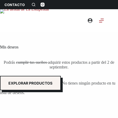
Saltar
CONTACTO
al
contenido
Mis deseos
Podrás
cumplir tus sueños
adquirir estos productos a partir del 2 de
septiembre.
EXPLORAR PRODUCTOS
No tienes ningún producto en tu
lista de deseos.