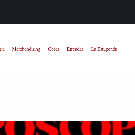
ría
Merchandising
Cosas
Entradas
La Estupenda